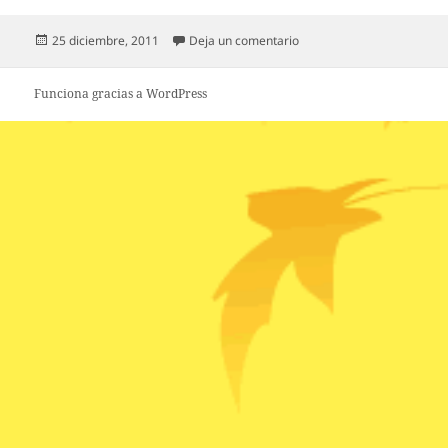
Publicado
en Estas Navidades, no co
25 diciembre, 2011
Deja un comentario
el
Funciona gracias a WordPress