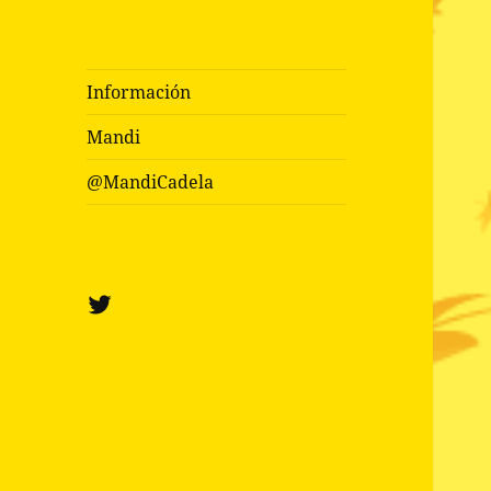
Información
Mandi
@MandiCadela
Twitter
@mandicadela