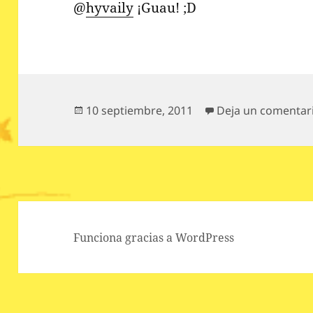
@
hyvaily
¡Guau! ;D
Publicado
10 septiembre, 2011
Deja un comentar
el
Funciona gracias a WordPress