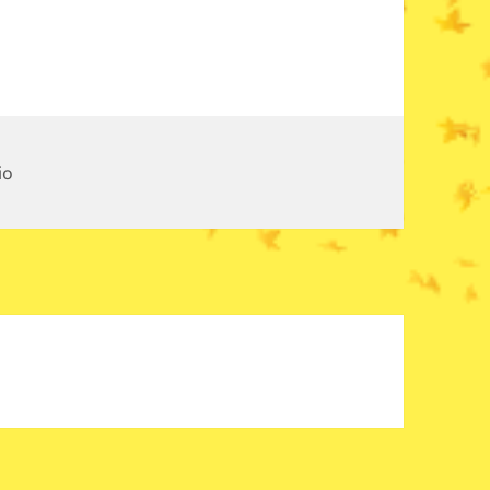
en @hyvaily ¡Guau! ;D
io