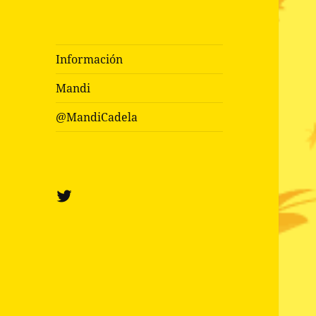
Información
Mandi
@MandiCadela
Twitter
@mandicadela