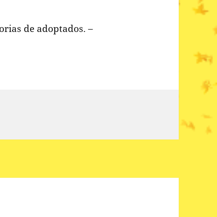
torias de adoptados. –
 @vadeperros: En vadeperros:…