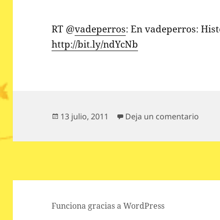
RT @
vadeperros
: En vadeperros: His
http://bit.ly/ndYcNb
Publicado
en RT
13 julio, 2011
Deja un comentario
el
Funciona gracias a WordPress