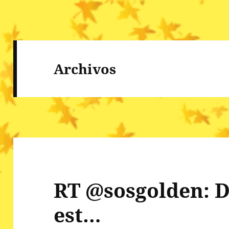
Archivos
RT @sosgolden: 
est…