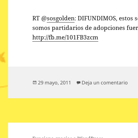
RT @
sosgolden
: DIFUNDIMOS, estos s
somos partidarios de adopciones fuer
http://fb.me/101FB3zcm
Publicado
en 
29 mayo, 2011
Deja un comentario
el