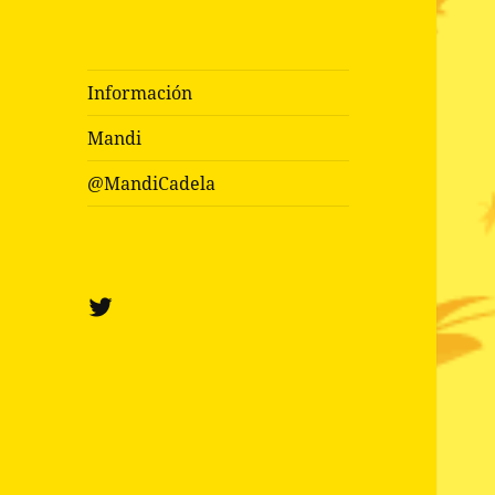
Información
Mandi
@MandiCadela
Twitter
@mandicadela