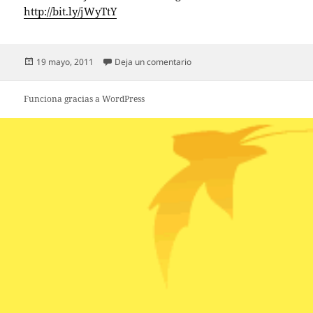
http://bit.ly/jWyTtY
Publicado
en RT @vadeperros: En vadepe
19 mayo, 2011
Deja un comentario
el
Funciona gracias a WordPress