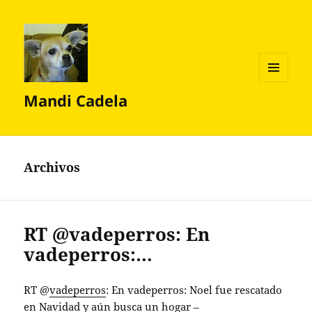
MENÚ
Mandi Cadela
Y
WIDGETS
Archivos
RT @vadeperros: En
vadeperros:…
RT @
vadeperros
: En vadeperros: Noel fue rescatado
en Navidad y aún busca un hogar –