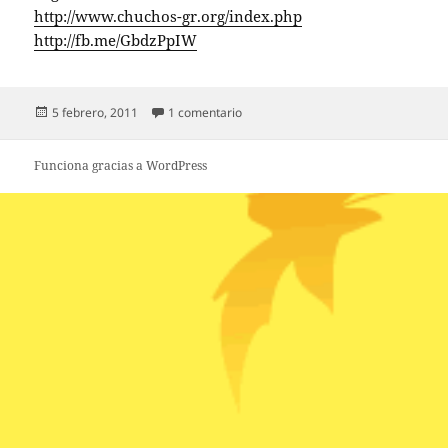
http://www.chuchos-gr.org/index.php
http://fb.me/GbdzPpIW
Publicado
en RT @aslavag: últimas novedade…
5 febrero, 2011
1 comentario
el
Funciona gracias a WordPress