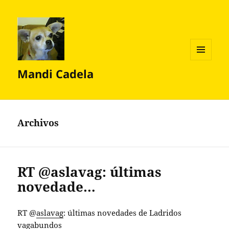
MENÚ
Mandi Cadela
Y
WIDGETS
Archivos
RT @aslavag: últimas
novedade…
RT @
aslavag
: últimas novedades de Ladridos
vagabundos