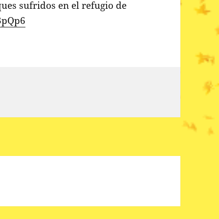
ues sufridos en el refugio de
/3pQp6
aña Directo: denuncia por …