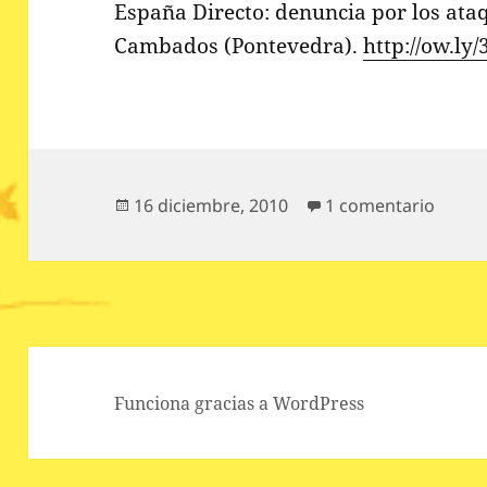
España Directo: denuncia por los ataq
Cambados (Pontevedra).
http://ow.ly
Publicado
en Esp
16 diciembre, 2010
1 comentario
el
Funciona gracias a WordPress