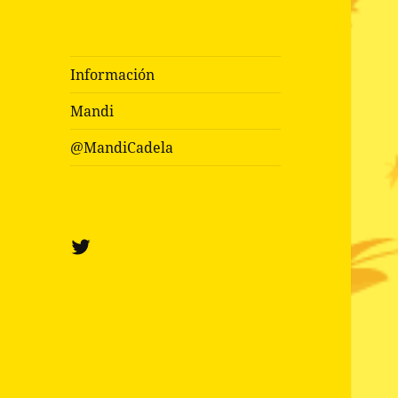
Información
Mandi
@MandiCadela
Twitter
@mandicadela