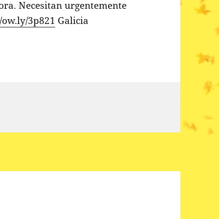
dora. Necesitan urgentemente
//ow.ly/3p821
Galicia
li y Xonxa, una historia de…