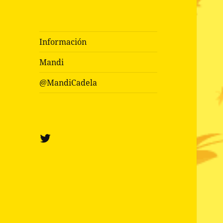
Información
Mandi
@MandiCadela
Twitter
@mandicadela