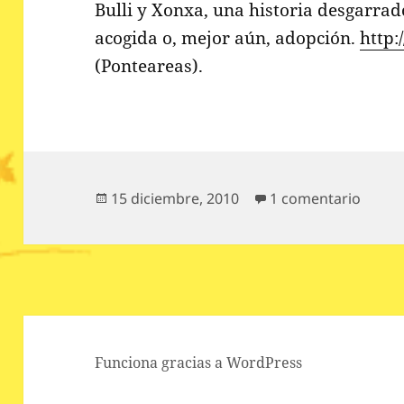
Bulli y Xonxa, una historia desgarra
acogida o, mejor aún, adopción.
http:
(Ponteareas).
Publicado
en Bul
15 diciembre, 2010
1 comentario
el
Funciona gracias a WordPress