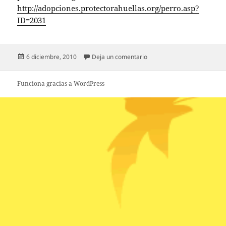
http://adopciones.protectorahuellas.org/perro.asp?
ID=2031
Publicado
en RT @huellasprote: Monte 
6 diciembre, 2010
Deja un comentario
el
Funciona gracias a WordPress