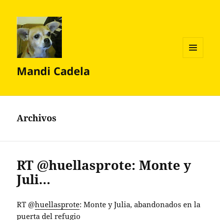
MENÚ
Mandi Cadela
Y
WIDGETS
Archivos
RT @huellasprote: Monte y
Juli…
RT @
huellasprote
: Monte y Julia, abandonados en la
puerta del refugio